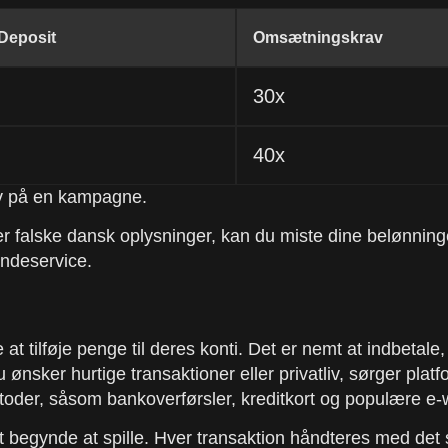
Deposit
Omsætningskrav
30x
40x
rav på en kampagne.
ver falske dansk oplysninger, kan du miste dine belønning
undeservice.
 at tilføje penge til deres konti. Det er nemt at indbetal
 ønsker hurtige transaktioner eller privatliv, sørger plat
etoder, såsom bankoverførsler, kreditkort og populære e-w
or at begynde at spille. Hver transaktion håndteres med 