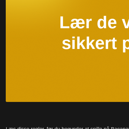
Lær de vi
sikkert