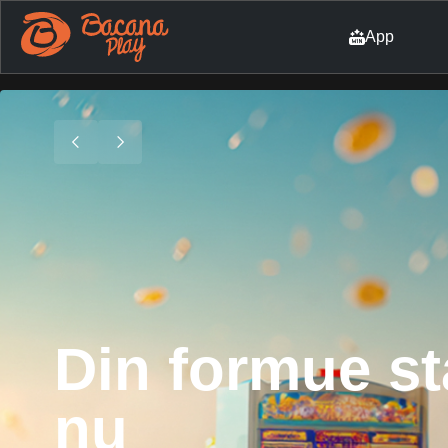
App
Din formue st
nu