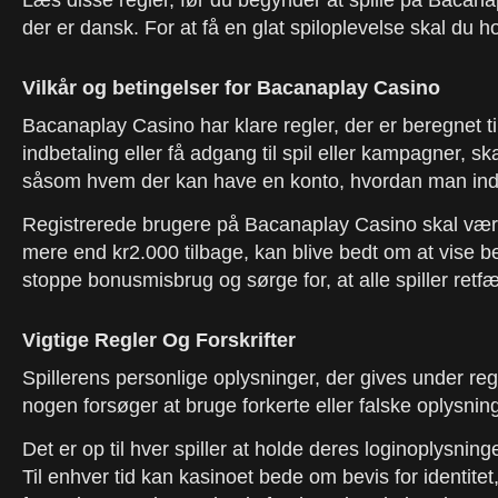
Læs disse regler, før du begynder at spille på Bacanap
der er dansk. For at få en glat spiloplevelse skal du h
Vilkår og betingelser for Bacanaplay Casino
Bacanaplay Casino har klare regler, der er beregnet til
indbetaling eller få adgang til spil eller kampagner,
såsom hvem der kan have en konto, hvordan man indbe
Registrerede brugere på Bacanaplay Casino skal være m
mere end kr2.000 tilbage, kan blive bedt om at vise be
stoppe bonusmisbrug og sørge for, at alle spiller retfæ
Vigtige Regler Og Forskrifter
Spillerens personlige oplysninger, der gives under regi
nogen forsøger at bruge forkerte eller falske oplysning
Det er op til hver spiller at holde deres loginoplysn
Til enhver tid kan kasinoet bede om bevis for identite