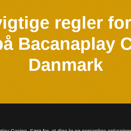
gtige regler for
 på Bacanaplay C
Danmark