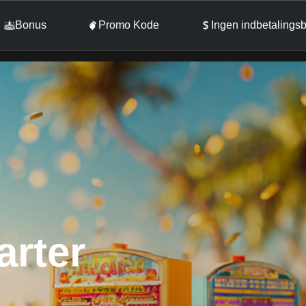
Bonus
Promo Kode
Ingen indbetalings
arter