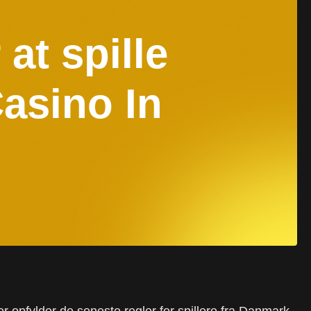
 at spille
asino In