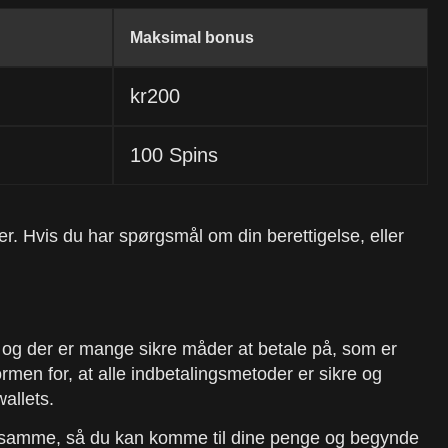
Maksimal bonus
kr200
100 Spins
er. Hvis du har spørgsmål om din berettigelse, eller
e, og der er mange sikre måder at betale på, som er
formen for, at alle indbetalingsmetoder er sikre og
allets.
det samme, så du kan komme til dine penge og begynde