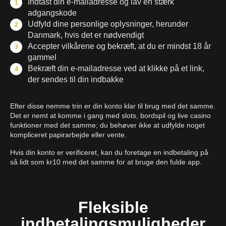
Indtast din e-mailadresse og lav en stærk
adgangskode
Udfyld dine personlige oplysninger, herunder
Danmark, hvis det er nødvendigt
Accepter vilkårene og bekræft, at du er mindst 18 år
gammel
Bekræft din e-mailadresse ved at klikke på et link,
der sendes til din indbakke
Efter disse nemme trin er din konto klar til brug med det samme.
Det er nemt at komme i gang med slots, bordspil og live casino
funktioner med det samme; du behøver ikke at udfylde noget
kompliceret papirarbejde eller vente.
Hvis din konto er verificeret, kan du foretage en indbetaling på
så lidt som kr10 med det samme for at bruge den fulde app.
Fleksible
indbetalingsmuligheder