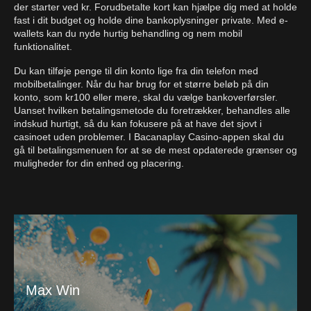
der starter ved kr. Forudbetalte kort kan hjælpe dig med at holde
fast i dit budget og holde dine bankoplysninger private. Med e-
wallets kan du nyde hurtig behandling og nem mobil
funktionalitet.
Du kan tilføje penge til din konto lige fra din telefon med
mobilbetalinger. Når du har brug for et større beløb på din
konto, som kr100 eller mere, skal du vælge bankoverførsler.
Uanset hvilken betalingsmetode du foretrækker, behandles alle
indskud hurtigt, så du kan fokusere på at have det sjovt i
casinoet uden problemer. I Bacanaplay Casino-appen skal du
gå til betalingsmenuen for at se de mest opdaterede grænser og
muligheder for din enhed og placering.
Max Win