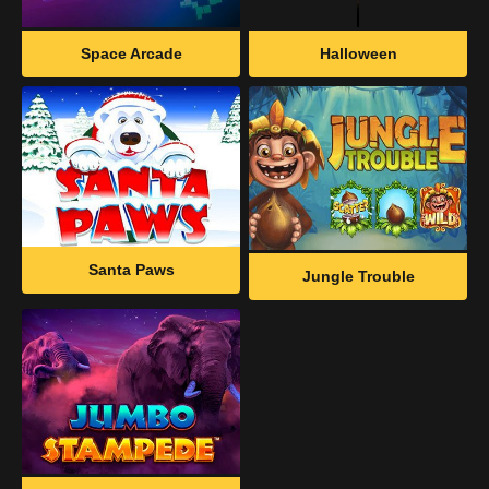
Space Arcade
Mystery Joker
Santa Paws
Jungle Trouble