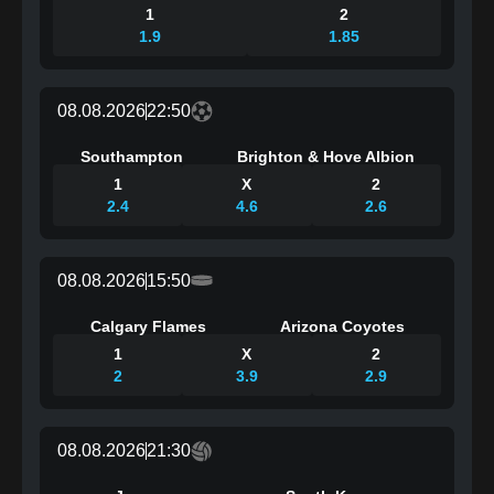
1
2
1.9
1.85
08.08.2026
22:50
Southampton
Brighton & Hove Albion
1
X
2
2.4
4.6
2.6
08.08.2026
15:50
Calgary Flames
Arizona Coyotes
1
X
2
2
3.9
2.9
08.08.2026
21:30