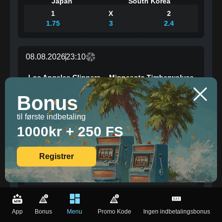
Japan
South Korea
1
X
2
1.75
3
2.4
08.08.2026
23:10
Los Angeles Clippers
Minnesota Timberwolves
1
X
2
Bonus
1.9
3.15
1.95
til første indbetaling
1000kr + 250 FS
08.08.2026
23:10
Simona Halep
Victoria Azarenka
Registrer
1
2
1.85
1.95
1
2
3
4
Next
App
Bonus
Menu
Promo Kode
Ingen indbetalingsbonus