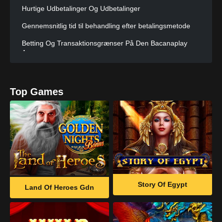
Hurtige Udbetalinger Og Udbetalinger
Gennemsnitlig tid til behandling efter betalingsmetode
Betting Og Transaktionsgrænser På Den Bacanaplay
App
Hvad Er Minimum Og Maksimum Indskud Og
Udbetalinger?
Top Games
Optimeret Mobile Gaming Experience
Et hurtigt kig på Bacanaplays mobile funktioner
Avancerede sikkerhedsfunktioner og spillerbeskyttelse
Beskyttelsesværktøjer kun til spillere
Officielle licens- og fair spilpolitikker
Hvad gør denne oplevelse fair og sikker?
Story Of Egypt
Land Of Heroes Gdn
Bacanaplay Casino sørger for, at spillere kan få hjælp,
når de logger ind på appen (24/7 kundesupport)