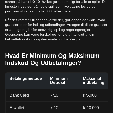
starter på bare kr0.10, hvilket gør det muligt for alle at spille. De
højeste indsatser på nogle spil, som live casino borde og
premium slots, kan nå kr5.000 eller mere.
Når det kommer til pengeoverførsler, gør appen det klart, hvad
grænserne er for ind- og udbetalinger. Årsagen til disse grænser
er at følge regler for ansvarligt spil og regeringsregler.
Grænserne kan være forskellige for dig afhængigt af din
bekræftelsesstatus og den måde, du betaler på.
Hvad Er Minimum Og Maksimum
Indskud Og Udbetalinger?
Betalingsmetode
Minimum
Maksimal
Deposit
indbetaling
Bank Card
kr10
kr5.000
E-wallet
kr10
kr10.000